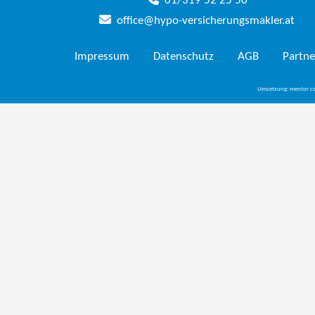
01/319 52 25 50
office@hypo-versicherungsmakler.at
Impressum
Datenschutz
AGB
Partne
Umsetzung:
mentor c