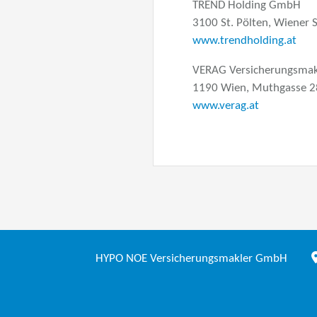
TREND Holding GmbH
3100 St. Pölten, Wiener 
www.trendholding.at
VERAG Versicherungsma
1190 Wien, Muthgasse 2
www.verag.at
HYPO NOE Versicherungsmakler GmbH