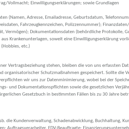
rag/Vollmacht; Einwilligungserklärungen; sowie Grundlagen
ten (Namen, Adresse, Emailadresse, Geburtsdatum, Telefonnumm
weisdaten, Fahrzeugkennzeichen, Polizzennummer); Finanzdaten
ität, Vermögen); Dokumentationsdaten (behördliche Protokolle, Gu
aus Krankenunterlagen, soweit eine Einwilligungserklärung vorlie
(Hobbies, etc.)
einer Vertragsbeziehung stehen, bleiben die von uns erfassten D
nd organisatorischer Schutzmaßnahmen gespeichert. Sollte die V
verpflichten wir uns zur Datenminimierung, wobei bei der Speic
gs- und Dokumentationspflichten sowie die gesetzlichen Verjährun
gerlichen Gesetzbuch in bestimmten Fällen bis zu 30 Jahre bet
sb. die Kundenverwaltung, Schadenabwicklung, Buchhaltung, Ku
n; Auftragsverarbeiter, EDV-Beauftragte; Finanzierungsunterne