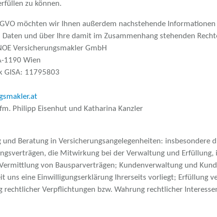
rfüllen zu können.
 DSGVO möchten wir Ihnen außerdem nachstehende Informationen 
 Daten und über Ihre damit im Zusammenhang stehenden Rechte
 NOE Versicherungsmakler GmbH
A-1190 Wien
k GISA: 11795803
gsmakler.at
fm. Philipp Eisenhut und Katharina Kanzler
 und Beratung in Versicherungsangelegenheiten: insbesondere d
ngsverträgen, die Mitwirkung bei der Verwaltung und Erfüllung,
ie Vermittlung von Bausparverträgen; Kundenverwaltung und Kun
ns eine Einwilligungserklärung Ihrerseits vorliegt; Erfüllung ve
g rechtlicher Verpflichtungen bzw. Wahrung rechtlicher Interesse