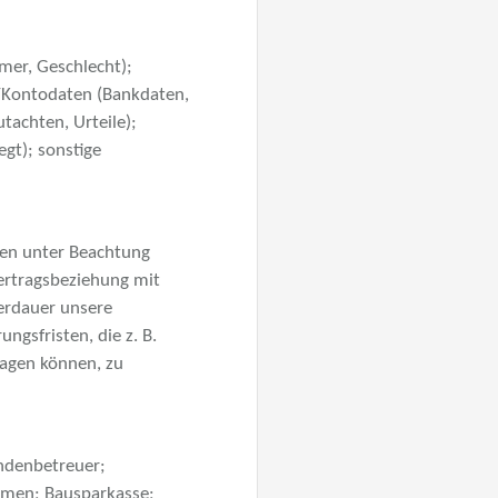
er, Geschlecht);
/Kontodaten (Bankdaten,
tachten, Urteile);
gt); sonstige
aten unter Beachtung
ertragsbeziehung mit
herdauer unsere
gsfristen, die z. B.
ragen können, zu
ndenbetreuer;
hmen; Bausparkasse;